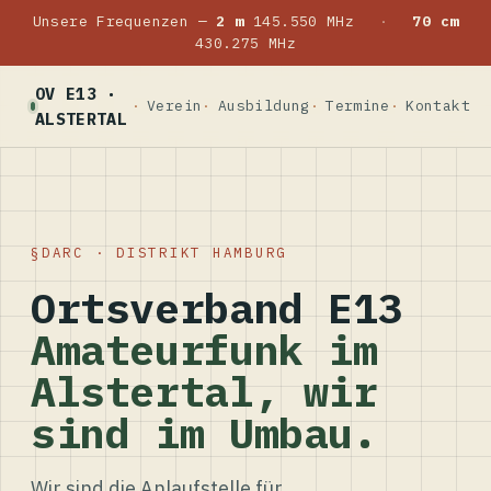
Unsere Frequenzen —
2 m
145.550 MHz
·
70 cm
430.275 MHz
OV E13 ·
Verein
Ausbildung
Termine
Kontakt
ALSTERTAL
DARC · DISTRIKT HAMBURG
Ortsverband E13
Amateurfunk im
Alstertal, wir
sind im Umbau.
Wir sind die Anlaufstelle für