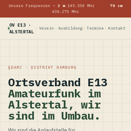
Unsere Frequenzen —
2 m
145.550 MHz
·
70 cm
430.275 MHz
OV E13 ·
Verein
Ausbildung
Termine
Kontakt
ALSTERTAL
DARC · DISTRIKT HAMBURG
Ortsverband E13
Amateurfunk im
Alstertal, wir
sind im Umbau.
Wir sind die Anlaufstelle für