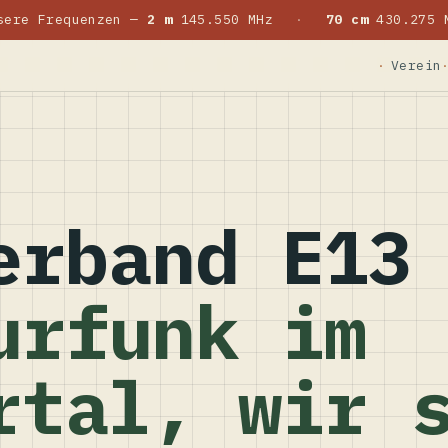
sere Frequenzen —
2 m
145.550 MHz
·
70 cm
430.275 
Verein
erband E13
urfunk im
rtal, wir 