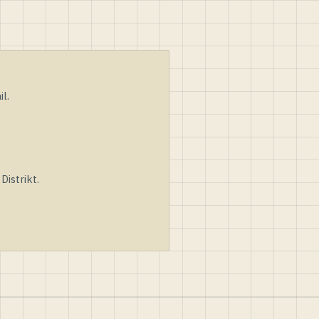
l.
istrikt.