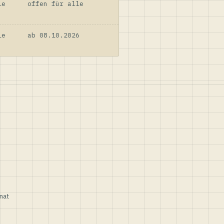
le
offen für alle
le
ab 08.10.2026
nat