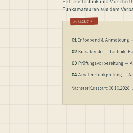
Betriebstechnik und Vorschrift
Funkamateuren aus dem Verb
01
Infoabend & Anmeldung — 
02
Kursabende — Technik, Bet
03
Prüfungsvorbereitung — Al
04
Amateurfunkprüfung — Anme
Nächster Kursstart: 08.10.2026 ·