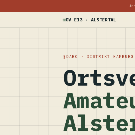
Un
OV E13 · ALSTERTAL
DARC · DISTRIKT HAMBURG
Ortsv
Amate
Alste