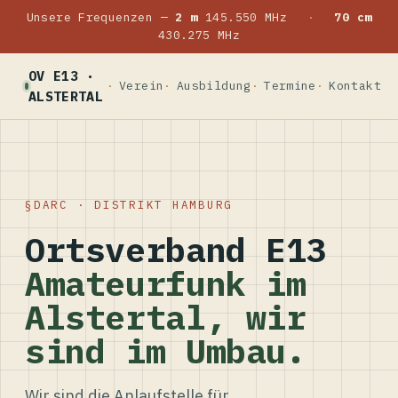
Unsere Frequenzen —
2 m
145.550 MHz
·
70 cm
430.275 MHz
OV E13 ·
Verein
Ausbildung
Termine
Kontakt
ALSTERTAL
DARC · DISTRIKT HAMBURG
Ortsverband E13
Amateurfunk im
Alstertal, wir
sind im Umbau.
Wir sind die Anlaufstelle für