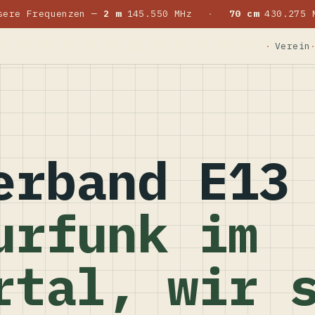
sere Frequenzen —
2 m
145.550 MHz
·
70 cm
430.275 
Verein
erband E13
urfunk im
rtal, wir 