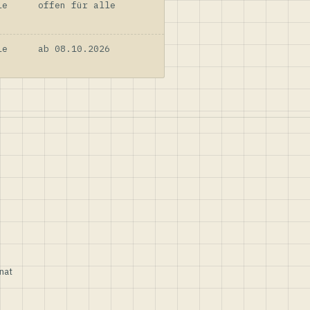
le
offen für alle
le
ab 08.10.2026
nat