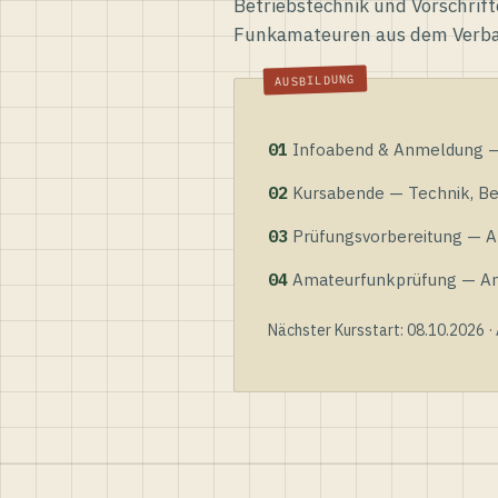
Betriebstechnik und Vorschrift
Funkamateuren aus dem Verb
01
Infoabend & Anmeldung — 
02
Kursabende — Technik, Bet
03
Prüfungsvorbereitung — Al
04
Amateurfunkprüfung — Anme
Nächster Kursstart: 08.10.2026 ·