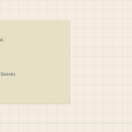
l.
istrikt.