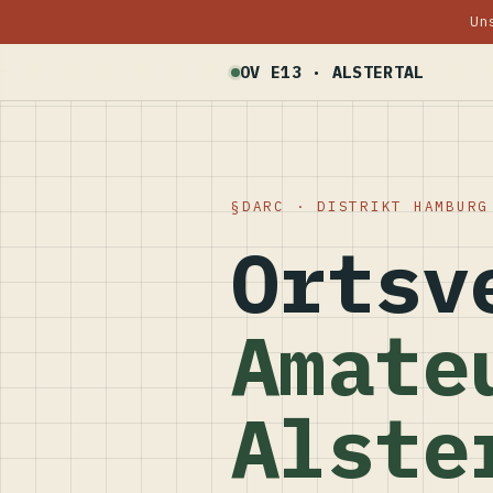
Un
OV E13 · ALSTERTAL
DARC · DISTRIKT HAMBURG
Ortsv
Amate
Alste