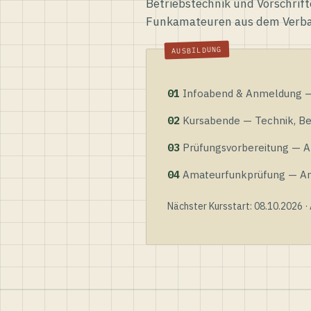
Betriebstechnik und Vorschrift
Funkamateuren aus dem Verb
01
Infoabend & Anmeldung — 
02
Kursabende — Technik, Bet
03
Prüfungsvorbereitung — Al
04
Amateurfunkprüfung — Anme
Nächster Kursstart: 08.10.2026 ·