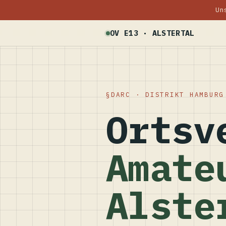
Un
OV E13 · ALSTERTAL
DARC · DISTRIKT HAMBURG
Ortsv
Amate
Alste