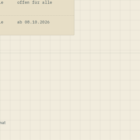
le
offen für alle
le
ab 08.10.2026
nat