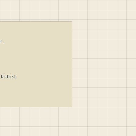
l.
istrikt.