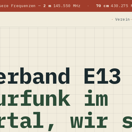
sere Frequenzen —
2 m
145.550 MHz
·
70 cm
430.275 
Verein
erband E13
urfunk im
rtal, wir 