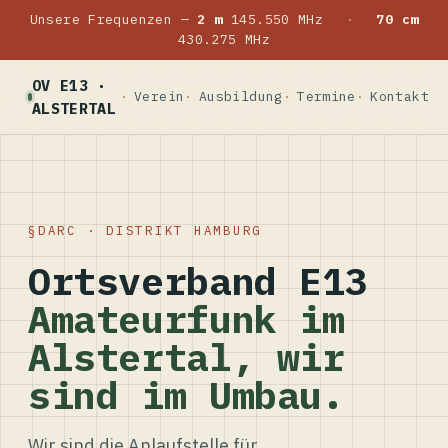
Unsere Frequenzen —
2 m
145.550 MHz
·
70 cm
430.275 MHz
OV E13 ·
Verein
Ausbildung
Termine
Kontakt
ALSTERTAL
DARC · DISTRIKT HAMBURG
Ortsverband E13
Amateurfunk im
Alstertal, wir
sind im Umbau.
Wir sind die Anlaufstelle für