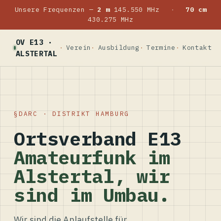
Unsere Frequenzen —
2 m
145.550 MHz
·
70 cm
430.275 MHz
OV E13 ·
Verein
Ausbildung
Termine
Kontakt
ALSTERTAL
DARC · DISTRIKT HAMBURG
Ortsverband E13
Amateurfunk im
Alstertal, wir
sind im Umbau.
Wir sind die Anlaufstelle für