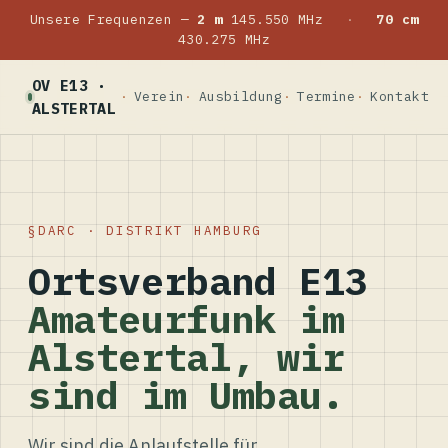
Unsere Frequenzen —
2 m
145.550 MHz
·
70 cm
430.275 MHz
OV E13 ·
Verein
Ausbildung
Termine
Kontakt
ALSTERTAL
DARC · DISTRIKT HAMBURG
Ortsverband E13
Amateurfunk im
Alstertal, wir
sind im Umbau.
Wir sind die Anlaufstelle für