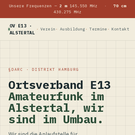
Unsere Frequenzen —
2 m
145.550 MHz
·
70 cm
430.275 MHz
OV E13 ·
Verein
Ausbildung
Termine
Kontakt
ALSTERTAL
DARC · DISTRIKT HAMBURG
Ortsverband E13
Amateurfunk im
Alstertal, wir
sind im Umbau.
Wir sind die Anlaufstelle für