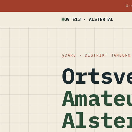
Un
OV E13 · ALSTERTAL
DARC · DISTRIKT HAMBURG
Ortsv
Amate
Alste