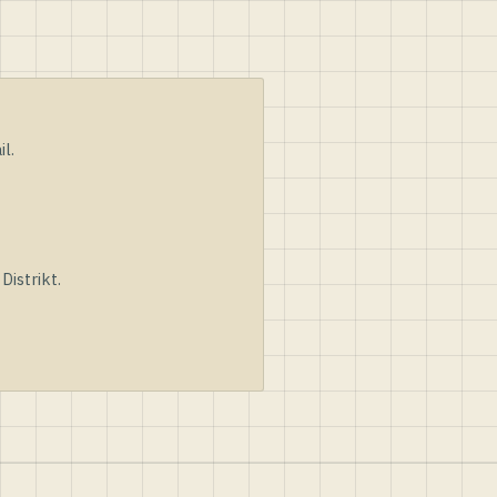
l.
istrikt.