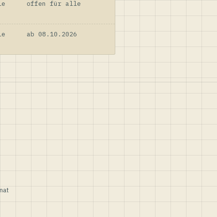
le
offen für alle
le
ab 08.10.2026
nat