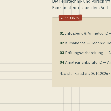
Betriebstechnik und Vorschrift
Funkamateuren aus dem Verb
01
Infoabend & Anmeldung — 
02
Kursabende — Technik, Bet
03
Prüfungsvorbereitung — Al
04
Amateurfunkprüfung — Anme
Nächster Kursstart: 08.10.2026 ·