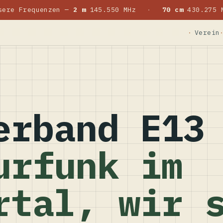
sere Frequenzen —
2 m
145.550 MHz
·
70 cm
430.275 
Verein
erband E13
urfunk im
rtal, wir 