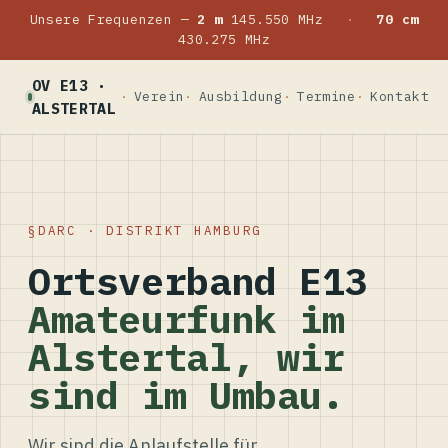
Unsere Frequenzen —
2 m
145.550 MHz
·
70 cm
430.275 MHz
OV E13 ·
Verein
Ausbildung
Termine
Kontakt
ALSTERTAL
DARC · DISTRIKT HAMBURG
Ortsverband E13
Amateurfunk im
Alstertal, wir
sind im Umbau.
Wir sind die Anlaufstelle für