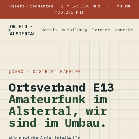
Unsere Frequenzen —
2 m
145.550 MHz
·
70 cm
430.275 MHz
OV E13 ·
Verein
Ausbildung
Termine
Kontakt
ALSTERTAL
DARC · DISTRIKT HAMBURG
Ortsverband E13
Amateurfunk im
Alstertal, wir
sind im Umbau.
Wir sind die Anlaufstelle für