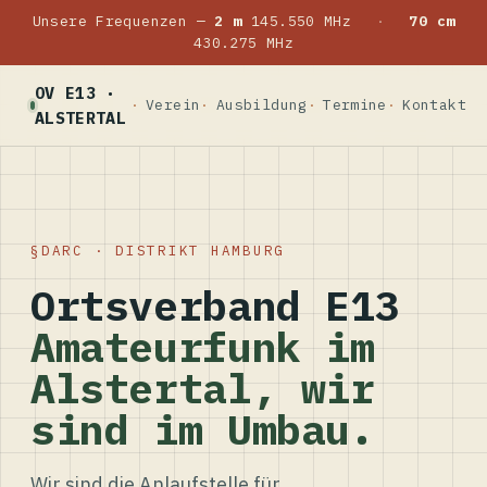
Unsere Frequenzen —
2 m
145.550 MHz
·
70 cm
430.275 MHz
OV E13 ·
Verein
Ausbildung
Termine
Kontakt
ALSTERTAL
DARC · DISTRIKT HAMBURG
Ortsverband E13
Amateurfunk im
Alstertal, wir
sind im Umbau.
Wir sind die Anlaufstelle für