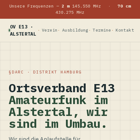
Unsere Frequenzen —
2 m
145.550 MHz
·
70 cm
430.275 MHz
OV E13 ·
Verein
Ausbildung
Termine
Kontakt
ALSTERTAL
DARC · DISTRIKT HAMBURG
Ortsverband E13
Amateurfunk im
Alstertal, wir
sind im Umbau.
Wir sind die Anlaufstelle für