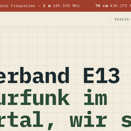
sere Frequenzen —
2 m
145.550 MHz
·
70 cm
430.275 
Verein
erband E13
urfunk im
rtal, wir 