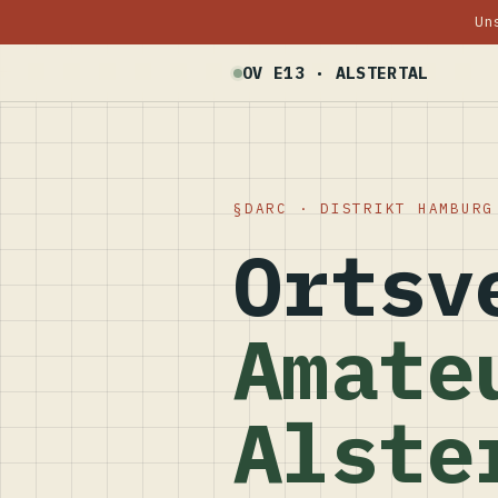
Un
OV E13 · ALSTERTAL
DARC · DISTRIKT HAMBURG
Ortsv
Amate
Alste