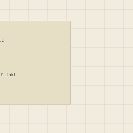
l.
istrikt.