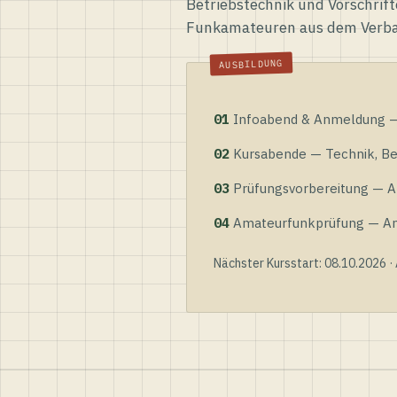
Betriebstechnik und Vorschrift
Funkamateuren aus dem Verb
01
Infoabend & Anmeldung — 
02
Kursabende — Technik, Bet
03
Prüfungsvorbereitung — Al
04
Amateurfunkprüfung — Anme
Nächster Kursstart: 08.10.2026 ·