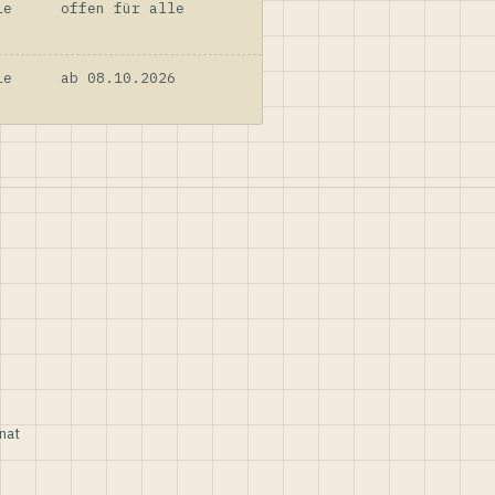
le
offen für alle
le
ab 08.10.2026
nat