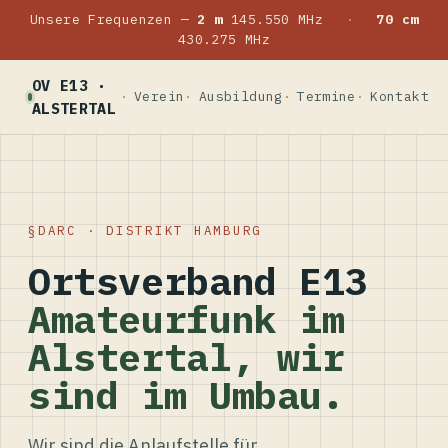
Unsere Frequenzen —
2 m
145.550 MHz
·
70 cm
430.275 MHz
OV E13 ·
Verein
Ausbildung
Termine
Kontakt
ALSTERTAL
DARC · DISTRIKT HAMBURG
Ortsverband E13
Amateurfunk im
Alstertal, wir
sind im Umbau.
Wir sind die Anlaufstelle für