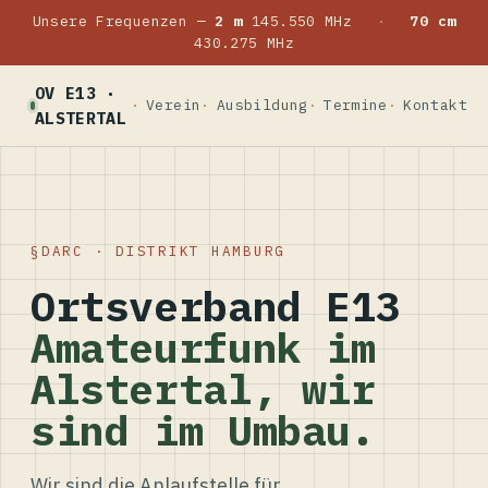
Unsere Frequenzen —
2 m
145.550 MHz
·
70 cm
430.275 MHz
OV E13 ·
Verein
Ausbildung
Termine
Kontakt
ALSTERTAL
DARC · DISTRIKT HAMBURG
Ortsverband E13
Amateurfunk im
Alstertal, wir
sind im Umbau.
Wir sind die Anlaufstelle für