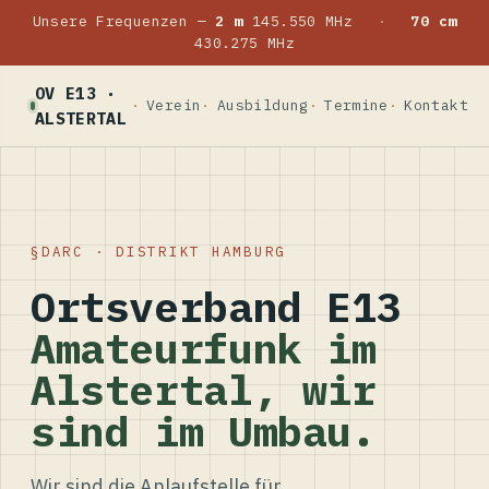
Unsere Frequenzen —
2 m
145.550 MHz
·
70 cm
430.275 MHz
OV E13 ·
Verein
Ausbildung
Termine
Kontakt
ALSTERTAL
DARC · DISTRIKT HAMBURG
Ortsverband E13
Amateurfunk im
Alstertal, wir
sind im Umbau.
Wir sind die Anlaufstelle für