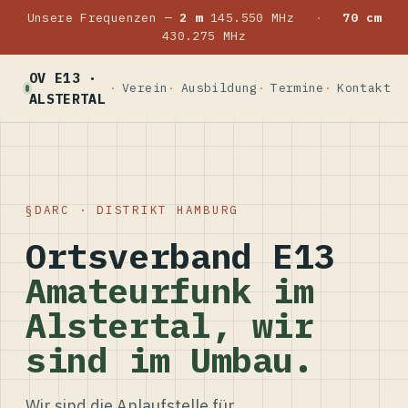
Unsere Frequenzen —
2 m
145.550 MHz
·
70 cm
430.275 MHz
OV E13 ·
Verein
Ausbildung
Termine
Kontakt
ALSTERTAL
DARC · DISTRIKT HAMBURG
Ortsverband E13
Amateurfunk im
Alstertal, wir
sind im Umbau.
Wir sind die Anlaufstelle für