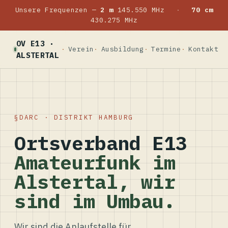
Unsere Frequenzen —
2 m
145.550 MHz
·
70 cm
430.275 MHz
OV E13 ·
Verein
Ausbildung
Termine
Kontakt
ALSTERTAL
DARC · DISTRIKT HAMBURG
Ortsverband E13
Amateurfunk im
Alstertal, wir
sind im Umbau.
Wir sind die Anlaufstelle für