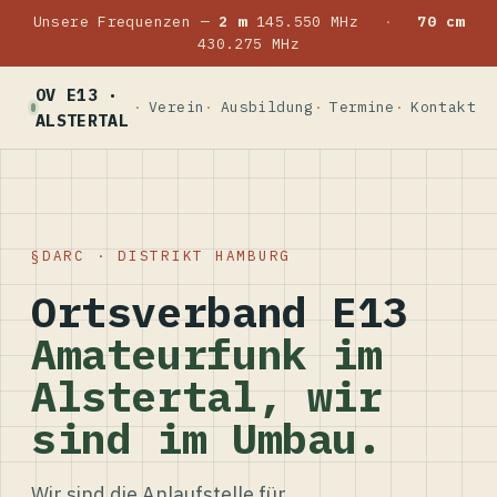
Unsere Frequenzen —
2 m
145.550 MHz
·
70 cm
430.275 MHz
OV E13 ·
Verein
Ausbildung
Termine
Kontakt
ALSTERTAL
DARC · DISTRIKT HAMBURG
Ortsverband E13
Amateurfunk im
Alstertal, wir
sind im Umbau.
Wir sind die Anlaufstelle für