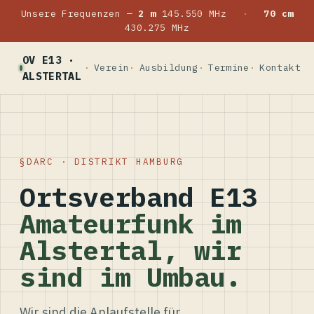
Unsere Frequenzen —
2 m
145.550 MHz
·
70 cm
430.275 MHz
OV E13 ·
Verein
Ausbildung
Termine
Kontakt
ALSTERTAL
DARC · DISTRIKT HAMBURG
Ortsverband E13
Amateurfunk im
Alstertal, wir
sind im Umbau.
Wir sind die Anlaufstelle für