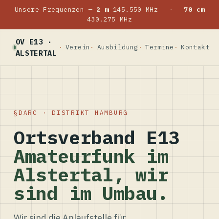
Unsere Frequenzen —
2 m
145.550 MHz
·
70 cm
430.275 MHz
OV E13 ·
Verein
Ausbildung
Termine
Kontakt
ALSTERTAL
DARC · DISTRIKT HAMBURG
Ortsverband E13
Amateurfunk im
Alstertal, wir
sind im Umbau.
Wir sind die Anlaufstelle für