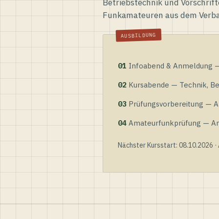
Betriebstechnik und Vorschrift
Funkamateuren aus dem Verb
01
Infoabend & Anmeldung — 
02
Kursabende — Technik, Bet
03
Prüfungsvorbereitung — Al
04
Amateurfunkprüfung — Anme
Nächster Kursstart: 08.10.2026 ·