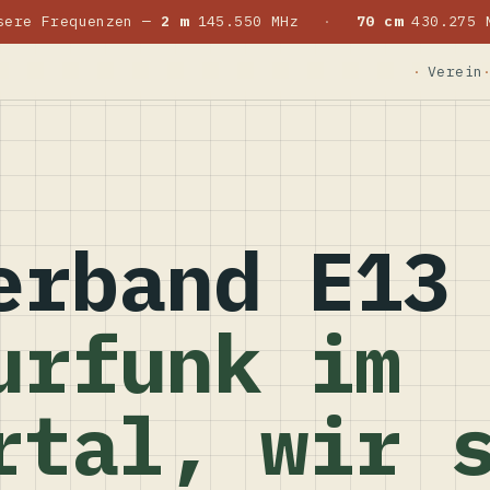
sere Frequenzen —
2 m
145.550 MHz
·
70 cm
430.275 
Verein
erband E13
urfunk im
rtal, wir 