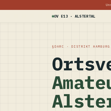
Un
OV E13 · ALSTERTAL
DARC · DISTRIKT HAMBURG
Ortsv
Amate
Alste