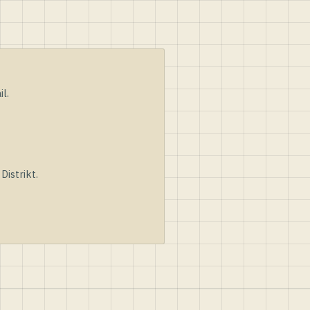
l.
istrikt.