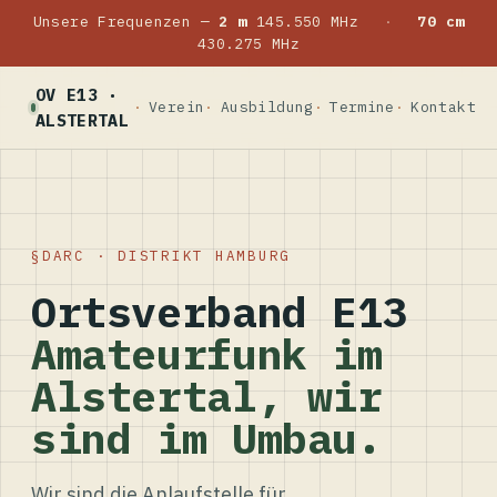
Unsere Frequenzen —
2 m
145.550 MHz
·
70 cm
430.275 MHz
OV E13 ·
Verein
Ausbildung
Termine
Kontakt
ALSTERTAL
DARC · DISTRIKT HAMBURG
Ortsverband E13
Amateurfunk im
Alstertal, wir
sind im Umbau.
Wir sind die Anlaufstelle für