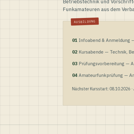
Betriebstechnik und Vorschrift
Funkamateuren aus dem Verb
01
Infoabend & Anmeldung — 
02
Kursabende — Technik, Bet
03
Prüfungsvorbereitung — Al
04
Amateurfunkprüfung — Anme
Nächster Kursstart: 08.10.2026 ·