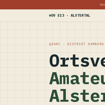
Un
OV E13 · ALSTERTAL
DARC · DISTRIKT HAMBURG
Ortsv
Amate
Alste