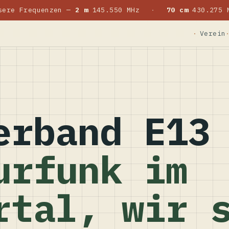
sere Frequenzen —
2 m
145.550 MHz
·
70 cm
430.275 
Verein
erband E13
urfunk im
rtal, wir 