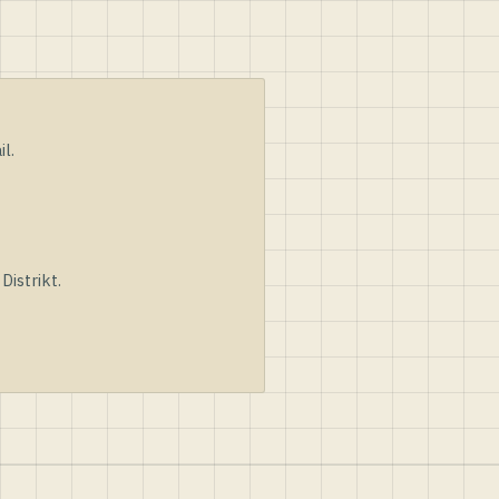
l.
istrikt.