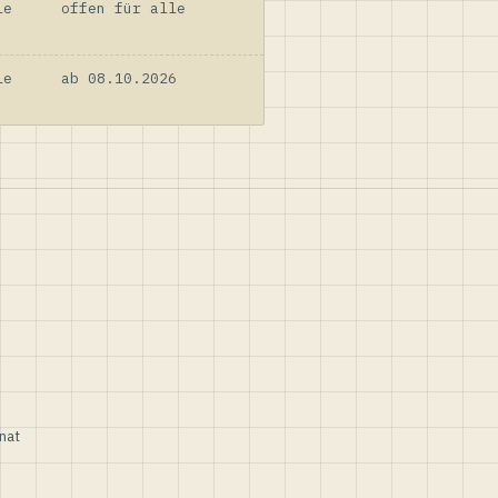
le
offen für alle
le
ab 08.10.2026
nat