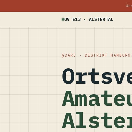
Un
OV E13 · ALSTERTAL
DARC · DISTRIKT HAMBURG
Ortsv
Amate
Alste