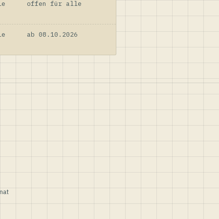
le
offen für alle
le
ab 08.10.2026
nat