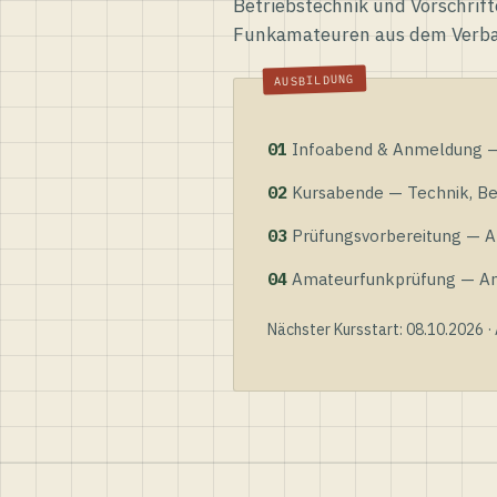
Betriebstechnik und Vorschrift
Funkamateuren aus dem Verb
01
Infoabend & Anmeldung — 
02
Kursabende — Technik, Bet
03
Prüfungsvorbereitung — Al
04
Amateurfunkprüfung — Anme
Nächster Kursstart: 08.10.2026 ·