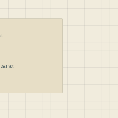
l.
istrikt.