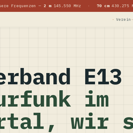
sere Frequenzen —
2 m
145.550 MHz
·
70 cm
430.275 
Verein
erband E13
urfunk im
rtal, wir 