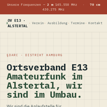
Unsere Frequenzen —
2 m
145.550 MHz
·
70 cm
430.275 MHz
OV E13 ·
Verein
Ausbildung
Termine
Kontakt
ALSTERTAL
DARC · DISTRIKT HAMBURG
Ortsverband E13
Amateurfunk im
Alstertal, wir
sind im Umbau.
Wir sind die Anlaufstelle für