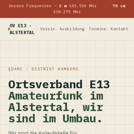
Unsere Frequenzen —
2 m
145.550 MHz
·
70 cm
430.275 MHz
OV E13 ·
Verein
Ausbildung
Termine
Kontakt
ALSTERTAL
DARC · DISTRIKT HAMBURG
Ortsverband E13
Amateurfunk im
Alstertal, wir
sind im Umbau.
Wir sind die Anlaufstelle für