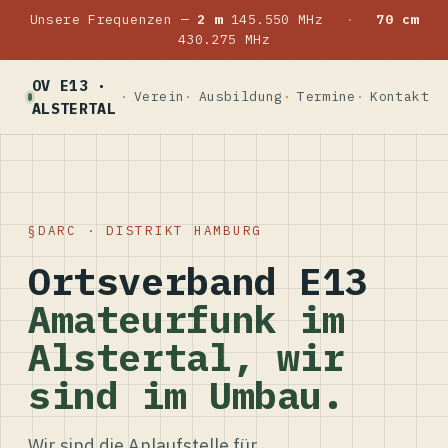
Unsere Frequenzen —
2 m
145.550 MHz
·
70 cm
430.275 MHz
OV E13 ·
Verein
Ausbildung
Termine
Kontakt
ALSTERTAL
DARC · DISTRIKT HAMBURG
Ortsverband E13
Amateurfunk im
Alstertal, wir
sind im Umbau.
Wir sind die Anlaufstelle für