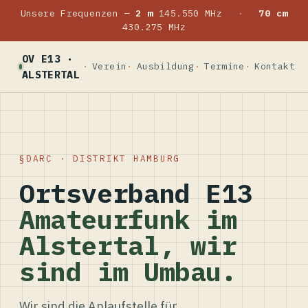
Unsere Frequenzen —
2 m
145.550 MHz
·
70 cm
430.275 MHz
OV E13 ·
Verein
Ausbildung
Termine
Kontakt
ALSTERTAL
DARC · DISTRIKT HAMBURG
Ortsverband E13
Amateurfunk im
Alstertal, wir
sind im Umbau.
Wir sind die Anlaufstelle für