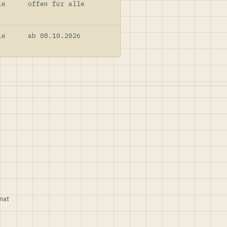
le
offen für alle
le
ab 08.10.2026
nat