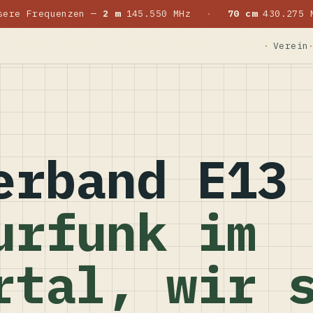
sere Frequenzen —
2 m
145.550 MHz
·
70 cm
430.275 
Verein
erband E13
urfunk im
rtal, wir 