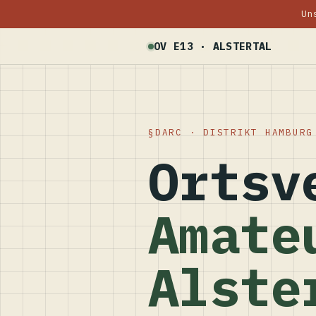
Un
OV E13 · ALSTERTAL
DARC · DISTRIKT HAMBURG
Ortsv
Amate
Alste