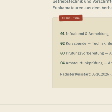
Betriebstechnik und Vorschrift
Funkamateuren aus dem Verb
01
Infoabend & Anmeldung — 
02
Kursabende — Technik, Bet
03
Prüfungsvorbereitung — Al
04
Amateurfunkprüfung — Anme
Nächster Kursstart: 08.10.2026 ·