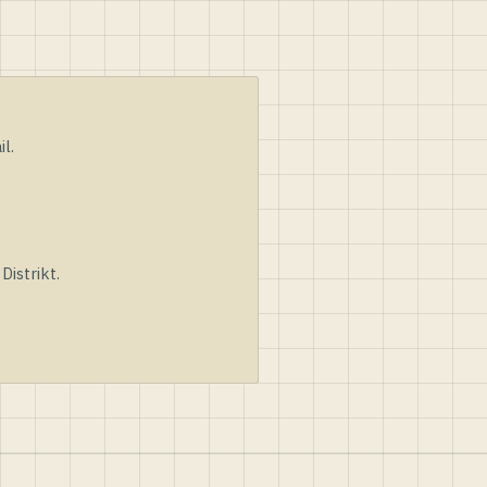
l.
istrikt.