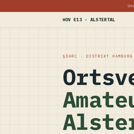
Un
OV E13 · ALSTERTAL
DARC · DISTRIKT HAMBURG
Ortsv
Amate
Alste