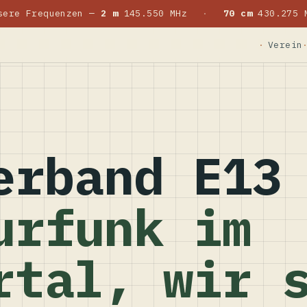
sere Frequenzen —
2 m
145.550 MHz
·
70 cm
430.275 
Verein
erband E13
urfunk im
rtal, wir 