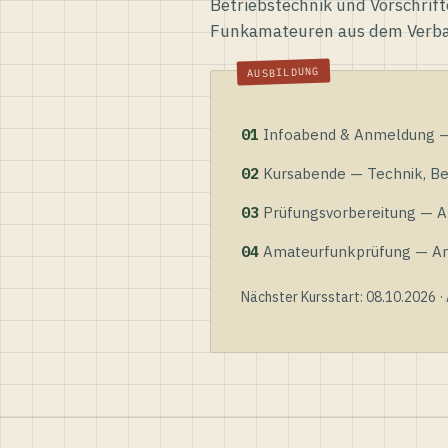
Betriebstechnik und Vorschrift
Funkamateuren aus dem Verb
01
Infoabend & Anmeldung — 
02
Kursabende — Technik, Bet
03
Prüfungsvorbereitung — Al
04
Amateurfunkprüfung — Anme
Nächster Kursstart: 08.10.2026 ·