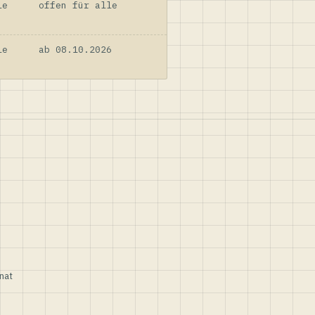
le
offen für alle
le
ab 08.10.2026
nat