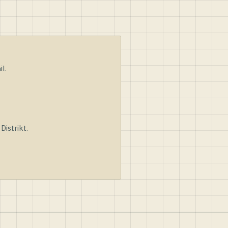
l.
istrikt.