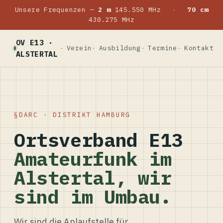
Unsere Frequenzen —
2 m
145.550 MHz
·
70 cm
430.275 MHz
OV E13 ·
Verein
Ausbildung
Termine
Kontakt
ALSTERTAL
DARC · DISTRIKT HAMBURG
Ortsverband E13
Amateurfunk im
Alstertal, wir
sind im Umbau.
Wir sind die Anlaufstelle für