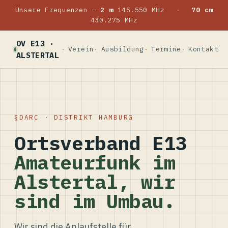
Unsere Frequenzen —
2 m
145.550 MHz
·
70 cm
430.275 MHz
OV E13 ·
Verein
Ausbildung
Termine
Kontakt
ALSTERTAL
DARC · DISTRIKT HAMBURG
Ortsverband E13
Amateurfunk im
Alstertal, wir
sind im Umbau.
Wir sind die Anlaufstelle für