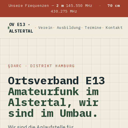
Unsere Frequenzen —
2 m
145.550 MHz
·
70 cm
430.275 MHz
OV E13 ·
Verein
Ausbildung
Termine
Kontakt
ALSTERTAL
DARC · DISTRIKT HAMBURG
Ortsverband E13
Amateurfunk im
Alstertal, wir
sind im Umbau.
Wir sind die Anlaufstelle für