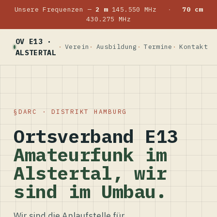
Unsere Frequenzen —
2 m
145.550 MHz
·
70 cm
430.275 MHz
OV E13 ·
Verein
Ausbildung
Termine
Kontakt
ALSTERTAL
DARC · DISTRIKT HAMBURG
Ortsverband E13
Amateurfunk im
Alstertal, wir
sind im Umbau.
Wir sind die Anlaufstelle für