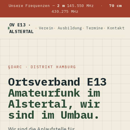
Unsere Frequenzen —
2 m
145.550 MHz
·
70 cm
430.275 MHz
OV E13 ·
Verein
Ausbildung
Termine
Kontakt
ALSTERTAL
DARC · DISTRIKT HAMBURG
Ortsverband E13
Amateurfunk im
Alstertal, wir
sind im Umbau.
Wir sind die Anlaufstelle für