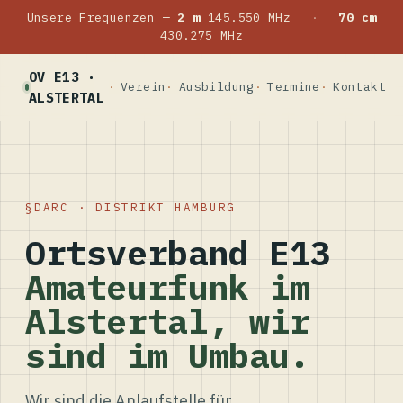
Unsere Frequenzen —
2 m
145.550 MHz
·
70 cm
430.275 MHz
OV E13 ·
Verein
Ausbildung
Termine
Kontakt
ALSTERTAL
DARC · DISTRIKT HAMBURG
Ortsverband E13
Amateurfunk im
Alstertal, wir
sind im Umbau.
Wir sind die Anlaufstelle für