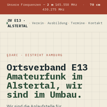
Unsere Frequenzen —
2 m
145.550 MHz
·
70 cm
430.275 MHz
OV E13 ·
Verein
Ausbildung
Termine
Kontakt
ALSTERTAL
DARC · DISTRIKT HAMBURG
Ortsverband E13
Amateurfunk im
Alstertal, wir
sind im Umbau.
Wir sind die Anlaufstelle für