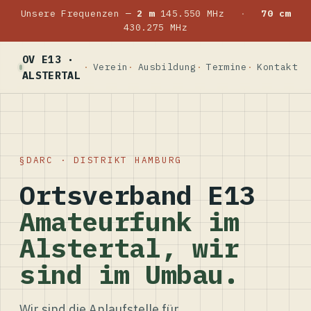
Unsere Frequenzen —
2 m
145.550 MHz
·
70 cm
430.275 MHz
OV E13 ·
Verein
Ausbildung
Termine
Kontakt
ALSTERTAL
DARC · DISTRIKT HAMBURG
Ortsverband E13
Amateurfunk im
Alstertal, wir
sind im Umbau.
Wir sind die Anlaufstelle für