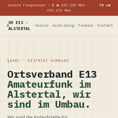
Unsere Frequenzen —
2 m
145.550 MHz
·
70 cm
430.275 MHz
OV E13 ·
Verein
Ausbildung
Termine
Kontakt
ALSTERTAL
DARC · DISTRIKT HAMBURG
Ortsverband E13
Amateurfunk im
Alstertal, wir
sind im Umbau.
Wir sind die Anlaufstelle für