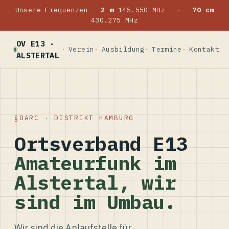
Unsere Frequenzen —
2 m
145.550 MHz
·
70 cm
430.275 MHz
OV E13 ·
Verein
Ausbildung
Termine
Kontakt
ALSTERTAL
DARC · DISTRIKT HAMBURG
Ortsverband E13
Amateurfunk im
Alstertal, wir
sind im Umbau.
Wir sind die Anlaufstelle für