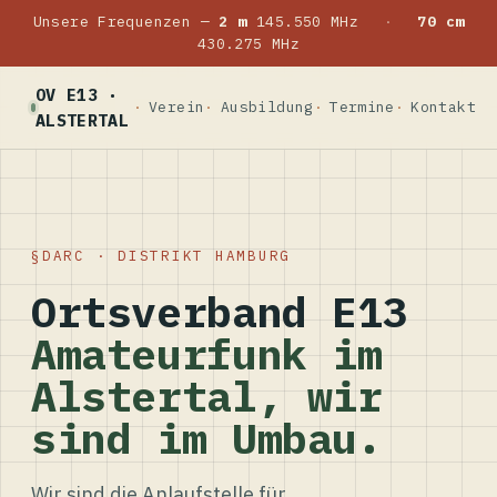
Unsere Frequenzen —
2 m
145.550 MHz
·
70 cm
430.275 MHz
OV E13 ·
Verein
Ausbildung
Termine
Kontakt
ALSTERTAL
DARC · DISTRIKT HAMBURG
Ortsverband E13
Amateurfunk im
Alstertal, wir
sind im Umbau.
Wir sind die Anlaufstelle für