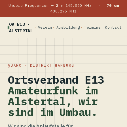
Unsere Frequenzen —
2 m
145.550 MHz
·
70 cm
430.275 MHz
OV E13 ·
Verein
Ausbildung
Termine
Kontakt
ALSTERTAL
DARC · DISTRIKT HAMBURG
Ortsverband E13
Amateurfunk im
Alstertal, wir
sind im Umbau.
Wir sind die Anlaufstelle für