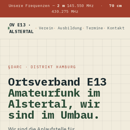
Unsere Frequenzen —
2 m
145.550 MHz
·
70 cm
430.275 MHz
OV E13 ·
Verein
Ausbildung
Termine
Kontakt
ALSTERTAL
DARC · DISTRIKT HAMBURG
Ortsverband E13
Amateurfunk im
Alstertal, wir
sind im Umbau.
Wir sind die Anlaufstelle für