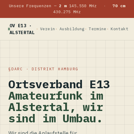
Unsere Frequenzen —
2 m
145.550 MHz
·
70 cm
430.275 MHz
OV E13 ·
Verein
Ausbildung
Termine
Kontakt
ALSTERTAL
DARC · DISTRIKT HAMBURG
Ortsverband E13
Amateurfunk im
Alstertal, wir
sind im Umbau.
Wir sind die Anlaufstelle für