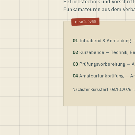
Betriebstechnik und Vorschrift
Funkamateuren aus dem Verb
01
Infoabend & Anmeldung — 
02
Kursabende — Technik, Bet
03
Prüfungsvorbereitung — Al
04
Amateurfunkprüfung — Anme
Nächster Kursstart: 08.10.2026 ·