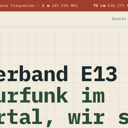
sere Frequenzen —
2 m
145.550 MHz
·
70 cm
430.275 
Verein
erband E13
urfunk im
rtal, wir 