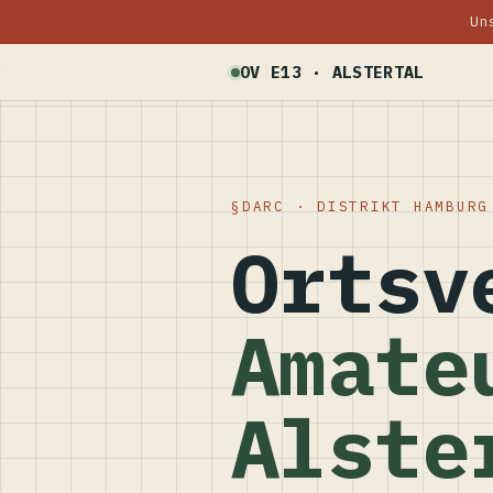
Un
OV E13 · ALSTERTAL
DARC · DISTRIKT HAMBURG
Ortsv
Amate
Alste