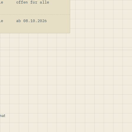
le
offen für alle
le
ab 08.10.2026
nat