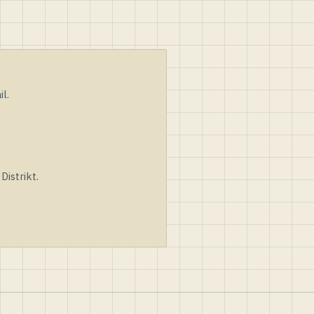
l.
istrikt.