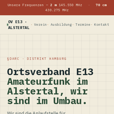
Unsere Frequenzen —
2 m
145.550 MHz
·
70 cm
430.275 MHz
OV E13 ·
Verein
Ausbildung
Termine
Kontakt
ALSTERTAL
DARC · DISTRIKT HAMBURG
Ortsverband E13
Amateurfunk im
Alstertal, wir
sind im Umbau.
Wir sind die Anlaufstelle für